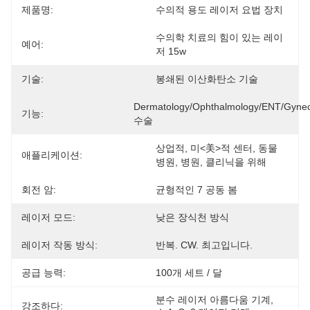
제품명:
수의적 용도 레이저 요법 장치
수의학 치료의 힘이 있는 레이
예어:
저 15w
기술:
봉쇄된 이산화탄소 기술
Dermatology/Ophthalmology/ENT/Gyneco
기능:
수술
상업적, 미<美>적 센터, 동물 
애플리케이션:
병원, 병원, 클리닉을 위해
회전 암:
균형적인 7 공동 봄
레이저 모드:
낮은 장식천 방식
레이저 작동 방식:
반복. CW. 최고입니다.
공급 능력:
100개 세트 / 달
분수 레이저 아름다움 기계
, 
강조하다: