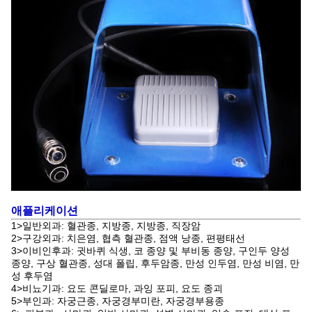
애플리케이션
1>일반외과: 혈관종, 지방종, 지방종, 직장암
2>구강외과: 치은염, 협측 혈관종, 점액 낭종, 편평태선
3>이비인후과: 귓바퀴 식생, 코 종양 및 부비동 종양, 구인두 양성
종양, 구상 혈관종, 성대 폴립, 후두암종, 만성 인두염, 만성 비염, 만
성 후두염
4>비뇨기과: 요도 콘딜로마, 과잉 포피, 요도 종괴
5>부인과: 자궁근종, 자궁경부미란, 자궁경부용종