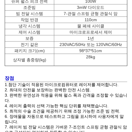
슈퍼 펄스 피크 전력
100W
조준빔
3mW 다이오드
빔 전달 시스템
7-관절 스프링 균형 관절식 암
작업 반경
110cm
냉각 시스템
물 폐쇄 사이클
제어 시스템
마이크로프로세서 제어
보증
1년
전기 같은
230VAC/50Hz 또는 120VAC/60Hz
패키지 크기(cm)
98*37*51cm
28kg
상자별 총중량(kg)
장점
1.
첨단 기술이 적용된 마이크로컴퓨터로 레이저를 제어합니다.
2. 최대의 안전을 보장하는 완벽한 안전 시스템.
3. 완벽한 유연성과 적용을 위해 펄스 폭과 간격을 조정할 수 있습니
다.
4. 레이저 출력의 선택 가능한 핵심 단위를 채택했습니다.
5. 최적의 수술 조건을 제공하기 위해 조정 가능한 조준 빔 전력.
6. 장애물을 자동으로 테스트하고 그림을 표시하여 사용자에게 알
립니다.
7. 레이저 빔 전달 시스템은 가벼운 7-조인트 스프링 균형 관절식 암