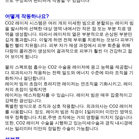
으로 구성되어 편리하게 작동할 수 있습니다.
어떻게 작동하나요?
CO2 레이저 시스템은 여러 개의 미세한 빔으로 분할되는 레이저 빔
을 발사하여 선택한 대상 영역 내에서만 작은 점 또는 부분 치료 영
역을 생성합니다. 따라서 레이저의 열은 부분적으로 손상된 부분만
깊게 통과합니다. 이렇게 하면 전체 부위를 치료하는 것보다 피부가
훨씬 빨리 치유됩니다. 피부 자가 재생 과정에서 피부 회춘을 위해
다량의 콜라겐이 생성되어 결과적으로 피부가 훨씬 더 건강하고 젊
어 보이게 됩니다.
물의 스펙트럼 흡수는 CO2 수술용 레이저에 응고 능력을 제공합니
다.
외과의사가 적용하는 전력 밀도와 에너지 수준에 따라 조직을 기
화하거나 절단합니다.
레이저 빔의 초점이 흐려지면 레이저는 연조직을 기화시키고, 레이
저의 초점이 맞춰지면
레이저는 메스처럼자를 수 있습니다. 레이저 빔은 매우 집중적이고
강력한 광선입니다.
특별한 방식으로 조직과 상호 작용합니다. 외과의사는 CO2 레이저
를 사용합니다.
정도. 레이저 빔은 직경이 1밀리미터 미만인 영역도
매우 정확합니다.
치료,
주변 조직에는 거의 영향을 미치지 않습니다.
또한, CO2 레이저 수술을 시행하고 있는
미세수술과
경직 내시경에
서는 밀리미터 미만의 정밀한 수술이 가능합니다.