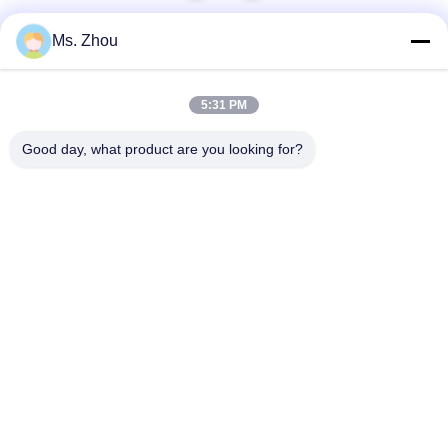
Ms. Zhou
빠른 연락
5:31 PM
Good day, what product are you looking for?
주소
No.58 Dazhuang 도로, TianGongYuan 거리, 다싱 구, 베이징,
중국
Tel
86-10-60296356
이메일
zohonice@zohonice.com
개인정보 보호 정책
|
사이트맵
| 중국 좋은 품질 레이저 IPL 기