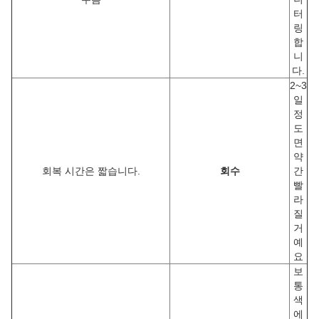
터
링
합
니
다.
2~3
일
정
도
면
약
회복 시간은 짧습니다.
회수
간
빨
라
질
거
예
요
보
통
색
에