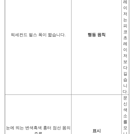
레
이
저
는
피
코
픽세컨드 펄스 폭이 짧습니다.
행동 원칙
초
레
이
저
보
다
길
습
니
다.
문
신
색
소
를
눈에 띄는 변색
흑색 흉터 점선 몸의
모
표시
주름
니