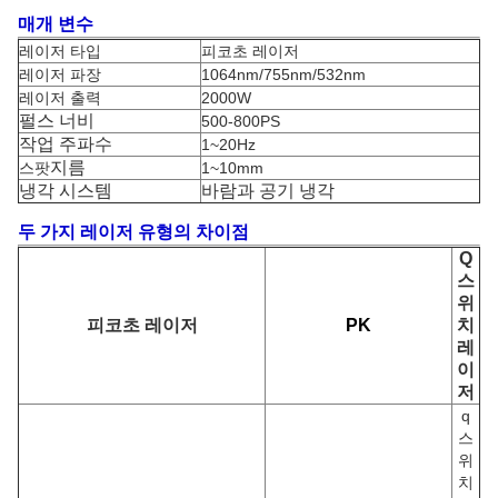
매개 변수
레이저 타입
피코초 레이저
레이저 파장
1064nm/755nm/532nm
레이저 출력
2000W
펄스 너비
500-800PS
작업 주파수
1~20Hz
지름
스팟
1~10mm
냉각 시스템
바람과 공기 냉각
두 가지 레이저 유형의 차이점
Q
스
위
피코초 레이저
PK
치
레
이
저
q
스
위
치