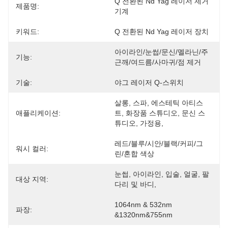
Q 전환된 Nd Yag 레이저 제거 
제품명:
기계
키워드:
Q 전환된 Nd Yag 레이저 장치
아이라인/눈썹/문신/멜라닌/주
기능:
근깨/여드름/사마귀/점 제거
기술:
야그 레이저 Q-스위치
살롱, 스파, 에스테틱 아티스
애플리케이션:
트, 화장품 스튜디오, 문신 스
튜디오, 가정용,
레드/블루/시안/블랙/커피/그
워시 컬러:
린/혼합 색상
눈썹, 아이라인, 입술, 얼굴, 팔
대상 지역:
다리 및 바디,
1064nm & 532nm 
파장:
&1320nm&755nm