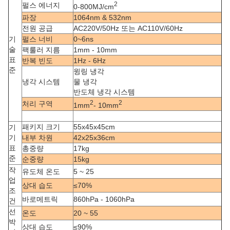
2
펄스 에너지
0-800MJ/cm
파장
1064nm & 532nm
전원 공급
AC220V/50Hz 또는 AC110V/60Hz
기
펄스 너비
0~6ns
술
팩룰러 지름
1mm - 10mm
표
반복 빈도
1Hz - 6Hz
준
윙링 냉각
냉각 시스템
물 냉각
반도체 냉각 시스템
2
2
처리 구역
1mm
- 10mm
패키지 크기
55x45x45cm
기
기
내부 차원
42x25x36cm
표
총중량
17kg
준
순중량
15kg
작
유도체 온도
5 ~ 25
업
상대 습도
≤70%
조
바로메트릭
860hPa - 1060hPa
건
선
온도
20 ~ 55
박
상대 습도
≤90%