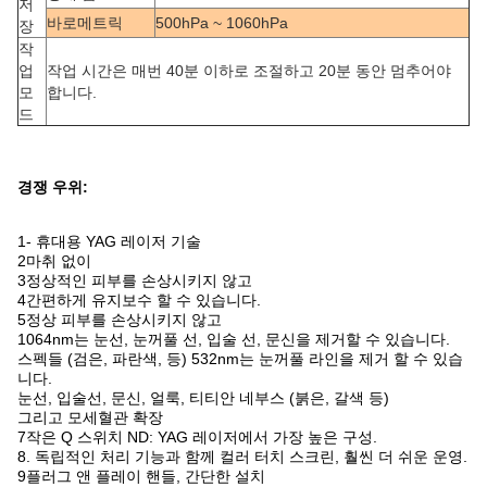
저
바로메트릭
500hPa ~ 1060hPa
장
작
업
작업 시간은 매번 40분 이하로 조절하고 20분 동안 멈추어야
모
합니다.
드
경쟁 우위:
1- 휴대용 YAG 레이저 기술
2마취 없이
3정상적인 피부를 손상시키지 않고
4간편하게 유지보수 할 수 있습니다.
5정상 피부를 손상시키지 않고
1064nm는 눈선, 눈꺼풀 선, 입술 선, 문신을 제거할 수 있습니다.
스펙들 (검은, 파란색, 등) 532nm는 눈꺼풀 라인을 제거 할 수 있습
니다.
눈선, 입술선, 문신, 얼룩, 티티안 네부스 (붉은, 갈색 등)
그리고 모세혈관 확장
7작은 Q 스위치 ND: YAG 레이저에서 가장 높은 구성.
8. 독립적인 처리 기능과 함께 컬러 터치 스크린, 훨씬 더 쉬운 운영.
9플러그 앤 플레이 핸들, 간단한 설치