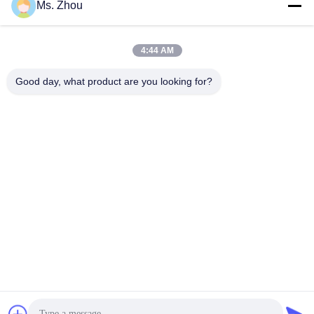
Ms. Zhou
빠른 연락
4:44 AM
Good day, what product are you looking for?
주소
No.58 Dazhuang 도로, TianGongYuan 거리, 다싱 구, 베이징,
중국
Tel
86-10-60296356
이메일
zohonice@zohonice.com
개인정보 보호 정책
|
사이트맵
| 중국 좋은 품질 레이저 IPL 기
계 공급업체. 저작권 © 2013-2026 Beijing Zohonice Beauty