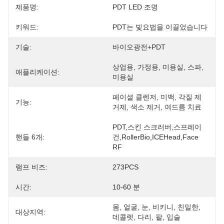
제품명:
PDT LED 조명
키워드:
PDT는 빛요법을 이끌었습니다
기술:
바이오광전+PDT
상업용, 가정용, 미용실, 스파, 
애플리케이션:
미용실
페이셜 클렌저, 미백, 각질 제
기능:
거제, 색소 제거, 여드름 치료
PDT,스킨 스크러버,스프레이 
핸들 6개:
건,RollerBio,ICEHead,Face 
RF
램프 비즈:
273PCS
시간:
10-60 분
몸, 얼굴, 눈, 비키니, 친밀한, 
대상지역:
데콜렛, 다리, 팔, 입술