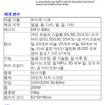
매개 변수
제품 이름
하이푸 기계
목표 지역
얼굴, 몸, 다리, 팔, 질, 기타
에너지
HIFU 4Mhz
개인 초음파 스칼펠 (DL3)0, DL4.5) / 조각
머리 (DS1.5DS30, DS4.5) / 금 마이크로네
탐사
일 (10개의 바늘, 25개의 바늘, 64개의 바
늘, 미세 결정 머리) / 열탄화 (8.03D 피부
관리 칼 (L7- 3.0, L7-4.5)
기능
얼굴 리프팅, 몸 가늘림, 질 수축 등
탐사선 모양, 질 HIFU, 3D 피부 칼, 조각 머
처리 손잡이
리, 금 마이크로나들
종류
데스크톱
통제
15인치 터치 스크린
전압
110V/220V 50-60Hz
힘
200W
총중량
19kg
패키지 크기
61*44*49cm