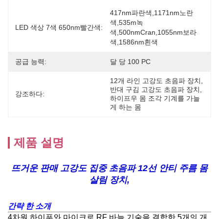
417nm파란색,1171nm노란
색,535m녹
LED 색상 7색 650nm빨간색:
색,500nmCran,1055nm보라
색,1586nm흰색
공급 능력:
달 당 100 PC
12개 라인 고강도 초음파 장치
, 
반대 구김 고강도 초음파 장치
, 
강조하다:
하이프우 몸 조각 기계를 가늘
게 하는 몸
제품 설명
뜨거운 판매 고강도 집중 초음파 12선 안티 주름 몸
살림 장치,
간략 한 소개
4차원 하이푸와 마이크로 RF 바늘 기술을 결합한 5개의 개