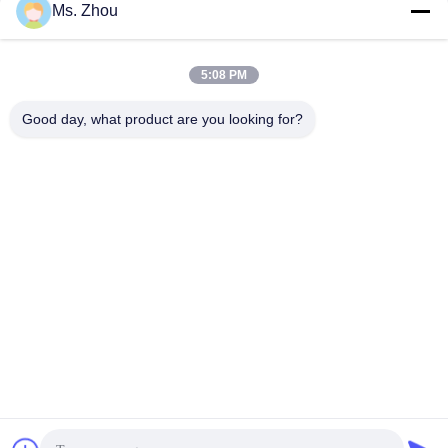
Ms. Zhou
빠른 연락
5:08 PM
주소
Good day, what product are you looking for?
No.58 Dazhuang 도로, TianGongYuan 거리, 다싱 구, 베이징,
중국
Tel
86-10-60296356
이메일
zohonice@zohonice.com
개인정보 보호 정책
|
사이트맵
| 중국 좋은 품질 레이저 IPL 기
계 공급업체. 저작권 © 2013-2026 Beijing Zohonice Beauty