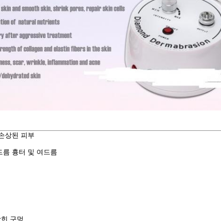
 손상된 피부
드름 흉터 및 여드름
힌 구멍