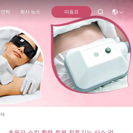
따옴표
 연락
회사 뉴스
니다
초음파 스킨 활력 회복 전투기는 산소 얼