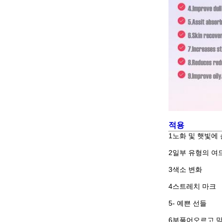
적용
1노화 및 햇빛에
2일부 유형의 여
3색소 변화
4스트레치 마크
5- 예쁜 선들
6부풀어오르고 막