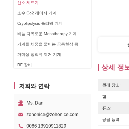
산소 제트기
소수 Co2 레이저 기계
Cryolipolysis 슬리밍 기계
바늘 자유로운 Mesotherapy 기계
기계를 체중을 줄이는 공동현상 몸
거미상 정맥류 제거 기계
RF 장비
상세 정
피지컬 테라피 기계
원래 장소:
저희와 연락
1470nm 다이오드 레이저
힘:
Ms. Dan
퓨즈:
zohonice@zohonice.com
공급 능력:
0086 13910911829