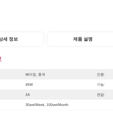
상세 정보
제품 설명
보
베이징, 중국
인증:
45W
기능:
2A
전압:
30set/week, 100set/Month