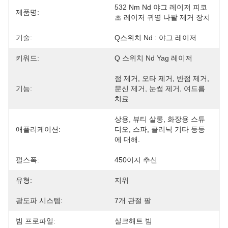
532 Nm Nd 야그 레이저 피코 
제품명:
초 레이저 귀영 나팔 제거 장치
기술:
Q스위치 Nd : 야그 레이저
키워드:
Q 스위치 Nd Yag 레이저
점 제거, 오타 제거, 반점 제거, 
기능:
문신 제거, 눈썹 제거, 여드름 
치료
상용, 뷰티 살롱, 화장용 스튜
애플리케이션:
디오, 스파, 클리닉 기타 등등
에 대해.
펄스폭:
450이지 추신
유형:
지위
광도파 시스템:
7개 관절 팔
빔 프로파일:
실크해트 빔