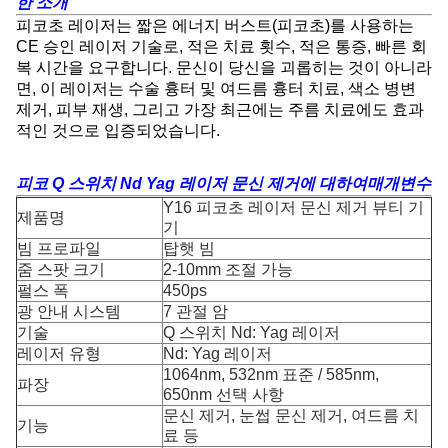
한 소개
피코초 레이저는 짧은 에너지 버스트(피코초)를 사용하는
CE 승인 레이저 기술로, 적은 치료 횟수, 적은 통증, 빠른 회
복 시간을 요구합니다. 문신이 당신을 괴롭히는 것이 아니라
면, 이 레이저는 수술 흉터 및 여드름 흉터 치료, 색소 병변
제거, 피부 재생, 그리고 가장 최근에는 주름 치료에도 효과
적인 것으로 입증되었습니다.
피코 Q 스위치 Nd Yag 레이저 문신 제거에 대하여
매개변수
Y16 피코초 레이저 문신 제거 뷰티 기
제품명
기
빔 프로파일
탑햇 빔
줌 스팟 크기
2-10mm 조절 가능
펄스 폭
450ps
광 안내 시스템
7 관절 암
기술
Q 스위치 Nd: Yag 레이저
레이저 유형
Nd: Yag 레이저
1064nm, 532nm 표준 / 585nm,
파장
650nm 선택 사항
문신 제거, 눈썹 문신 제거, 여드름 치
기능
료 등