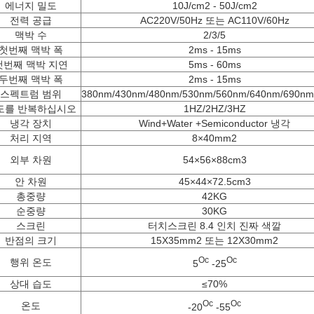
에너지 밀도
10J/cm2 - 50J/cm2
전력 공급
AC220V/50Hz 또는 AC110V/60Hz
맥박 수
2/3/5
첫번째 맥박 폭
2ms - 15ms
첫번째 맥박 지연
5ms - 60ms
두번째 맥박 폭
2ms - 15ms
스펙트럼 범위
380nm/430nm/480nm/530nm/560nm/640nm/690nm
도를 반복하십시오
1HZ/2HZ/3HZ
냉각 장치
Wind+Water +Semiconductor 냉각
처리 지역
8×40mm2
외부 차원
54×56×88cm3
안 차원
45×44×72.5cm3
총중량
42KG
순중량
30KG
스크린
터치스크린 8.4 인치 진짜 색깔
반점의 크기
15X35mm2 또는 12X30mm2
Oc
Oc
행위 온도
5
-25
상대 습도
≤70%
Oc
Oc
온도
-20
-55