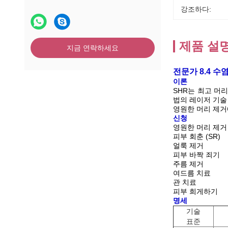
강조하다:
제품 설
지금 연락하세요
전문가 8.4 수
이론
SHR는 최고 머
법의 레이저 기술
영원한 머리 제거
신청
영원한 머리 제거 
피부 회춘 (SR)
얼룩 제거
피부 바짝 죄기
주름 제거
여드름 치료
관 치료
피부 희게하기
명세
기술
표준