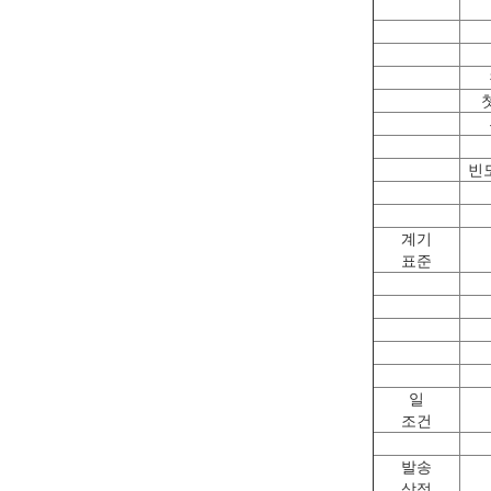
빈
계기
표준
일
조건
발송
상점