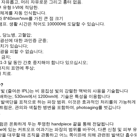
 자유롭고, 머리 자유로운 그리고 흉터 없음.
 피부 유형 I-VI에 적당한.
 체계를 자동 인식합니다.
와 8*40mm*mm를 가진 큰 점 크기
램프. 생활 시간은 적어도 100000배 도달할 수 있습니다.
, 당뇨병, 고혈압;
 광선에 대한 과민증 군중;
위치가 있습니다;
섬광을 피할 수 없습니다;
 금지;
 1-3 달 동안 간호 중지해야 합니다 있으십시오;
두더지의 표면에 투상;
터 치료.
까?
빛 (줄여쓴 IPL)는 비 응집성 빛의 강렬한 맥박의 사용을 기술합니다
하는; 530nm에서 1200nm에. 기술은 특성을 이용합니다
 발색단을 표적으로 하는 파장 범위. 이것은 효과적인 처리를의 가능하게
럼은, 관의와 색칠한 병변을 포함하여, photoaging를 벗깁니다
.
은 온화하게 두는 투명한 handpiece 끝을 통해 전달됩니다
iece에 있는 커트오프 여과기는 파장의 범위를 바꾸어, 다른 신청 및 피부 
발색단을 대우할 때 조직을
관통하고 어느 쪽이든에 의해 관련된 발색단 흡수되