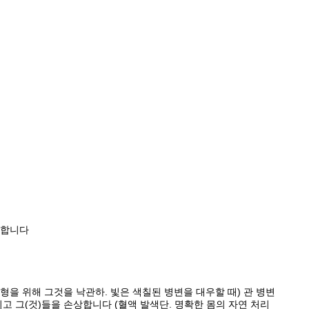
 합니다
유형을 위해 그것을 낙관하.
빛은 색칠된 병변을 대우할 때) 관 병변
고 그(것)들을 손상합니다 (혈액 발색단.
명확한 몸의 자연 처리