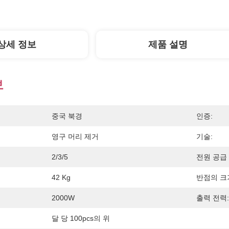
상세 정보
제품 설명
보
중국 북경
인증:
영구 머리 제거
기술:
2/3/5
전원 공급 
42 Kg
반점의 크
2000W
출력 전력:
달 당 100pcs의 위