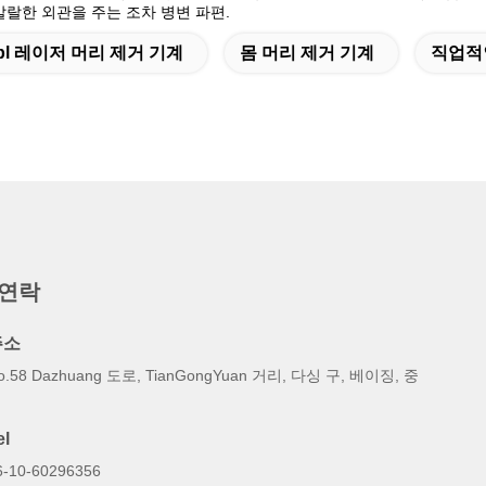
발랄한 외관을 주는 조차 병변 파편.
Ipl 레이저 머리 제거 기계
몸 머리 제거 기계
직업적
 연락
주소
o.58 Dazhuang 도로, TianGongYuan 거리, 다싱 구, 베이징, 중
국
el
6-10-60296356