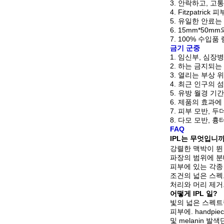
3.
안락하고, 고통
4.
Fitzpatrick
5.
유일한 안료는
6.
15mm*50mm
7.
100% 수입품 
금기 군중
1.
임신부, 심장병
2. 하는 금지되는
3. 열리는 부상 
4. 최근 인구의 
5. 유방 월경 기간
6. 제품의 효과에
7. 피부 모반, 
8. 다모 모반, 흉
FAQ
IPL는 무엇입니
강렬한 맥박이 뛴 
파장의 범위에 분배
피부에 있는 각종
조건의 넓은 스펙트
처리와 머리 제거
어떻게 IPL 일?
빛의 넓은 스펙트럼
피부에.
handp
및 melanin 