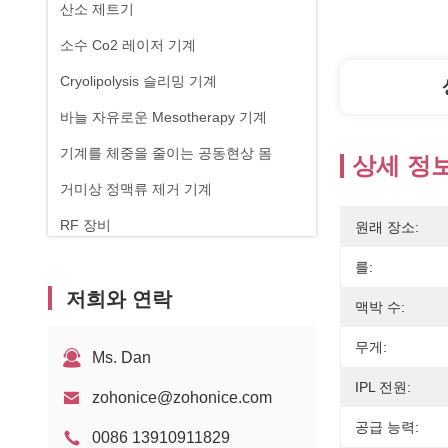
산소 제트기
소수 Co2 레이저 기계
Cryolipolysis 슬리밍 기계
바늘 자유로운 Mesotherapy 기계
기계를 체중을 줄이는 공동현상 몸
상세 정
거미상 정맥류 제거 기계
RF 장비
원래 장소:
피지컬 테라피 기계
를:
저희와 연락
1470nm 다이오드 레이저
맥박 수:
무게:
Ms. Dan
IPL 전원:
zohonice@zohonice.com
공급 능력:
0086 13910911829