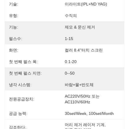
기술:
이라이트(IPL+ND YAG)
유형:
수직의
기능:
제모 & 문신 제거
펄스수:
1-15
화면:
컬러 8.4''터치 스크린
첫 번째 펄스 폭:
0.1-20
첫 번째 펄스 지연:
0--50
냉각 시스템:
바람+물+반도체
AC220V/50Hz 또는 
전원공급장치:
AC110V/60Hz
공급 능력:
30set/week, 100set/Month
머리 제거 레이저 기계
, 
강조하다: