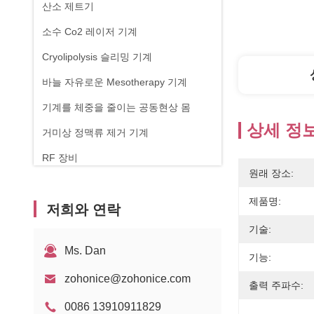
산소 제트기
소수 Co2 레이저 기계
Cryolipolysis 슬리밍 기계
바늘 자유로운 Mesotherapy 기계
기계를 체중을 줄이는 공동현상 몸
상세 정
거미상 정맥류 제거 기계
RF 장비
원래 장소:
피지컬 테라피 기계
제품명:
저희와 연락
1470nm 다이오드 레이저
기술:
Ms. Dan
기능:
zohonice@zohonice.com
출력 주파수:
0086 13910911829