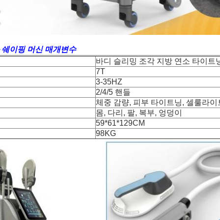
화 쉐이핑 머신 매개변수
바디 슬리밍 조각 지방 연소 타이트
7T
3-35HZ
2/4/5 핸들
체중 감량, 피부 타이트닝, 셀룰라이
몸, 다리, 팔, 복부, 엉덩이
59*61*129CM
98KG