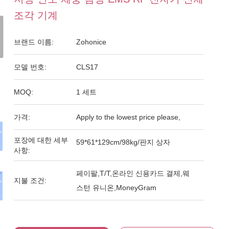
조각 기계
브랜드 이름:
Zohonice
모델 번호:
CLS17
MOQ:
1 세트
가격:
Apply to the lowest price please,
포장에 대한 세부
59*61*129cm/98kg/판지 상자
사항:
페이팔,T/T,온라인 신용카드 결제,웨
지불 조건:
스턴 유니온,MoneyGram