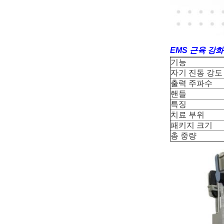
EMS 근육 강
기능
자기 진동 강도
출력 주파수
핸들
특징
치료 부위
패키지 크기
총 중량