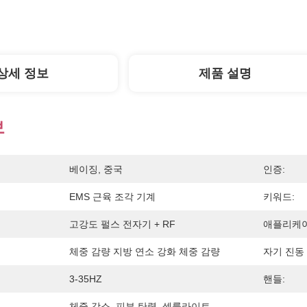
상세 정보
제품 설명
보
베이징, 중국
인증:
EMS 근육 조각 기계
키워드:
고강도 펄스 전자기 + RF
애플리케이
체중 감량 지방 연소 강화 체중 감량
자기 진동 
3-35HZ
핸들:
체중 감소, 피부 탄력, 셀룰라이트 