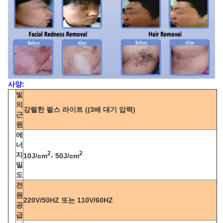
사양:
빛
의
강렬한 펄스 라이트 ((3배 대기 압력)
근
원
에
너
2
2
지
10J/cm
- 50J/cm
밀
도
전
원
220V/50HZ 또는 110V/60HZ
공
급