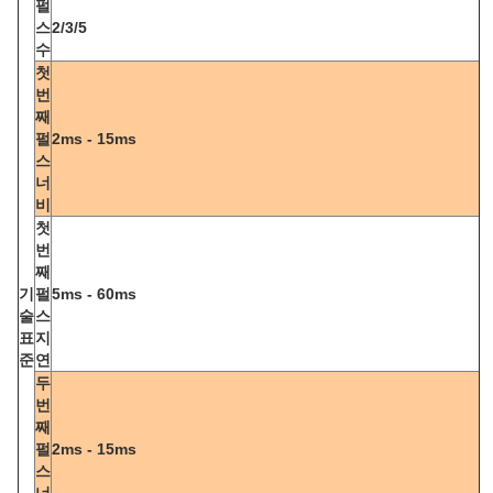
펄
스
2/3/5
수
첫
번
째
펄
2ms - 15ms
스
너
비
첫
번
째
기
펄
5ms - 60ms
술
스
표
지
준
연
두
번
째
펄
2ms - 15ms
스