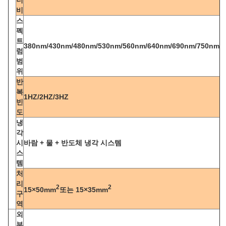
너
비
스
펙
트
380nm/430nm/480nm/530nm/560nm/640nm/690nm/750nm
럼
범
위
반
복
1HZ/2HZ/3HZ
빈
도
냉
각
시
바람 + 물 + 반도체 냉각 시스템
스
템
처
리
2
2
15×50mm
또는 15×35mm
구
역
외
부