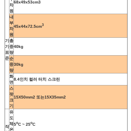
68x49x53cm3
차
원
내
부
3
45x44x72.5cm
차
원
기
총
기
중
40kg
표
량
준
순
중
30kg
량
화
8.4인치 컬러 터치 스크린
면
스
팟
15X50mm2 또는15X35mm2
크
기
유
도
o
o
체
5
C ~ 25
C
작
온