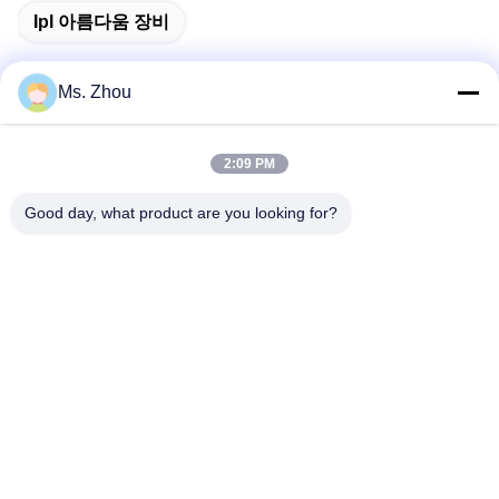
Ipl 아름다움 장비
Ms. Zhou
빠른 연락
2:09 PM
주소
Good day, what product are you looking for?
No.58 Dazhuang 도로, TianGongYuan 거리, 다싱 구, 베이징,
중국
Tel
86-10-60296356
이메일
zohonice@zohonice.com