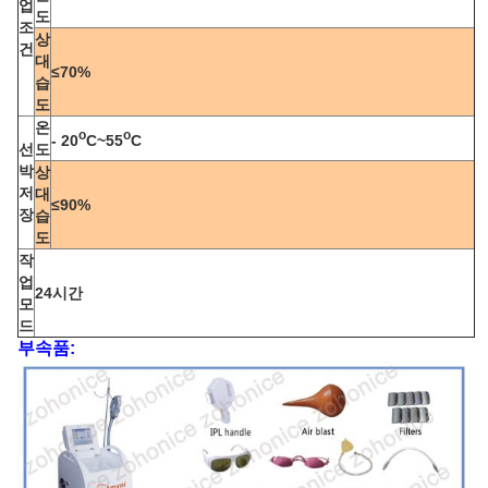
업
도
조
상
건
대
≤70%
습
도
온
o
o
- 20
C~55
C
선
도
박
상
저
대
≤90%
장
습
도
작
업
24시간
모
드
부속품: