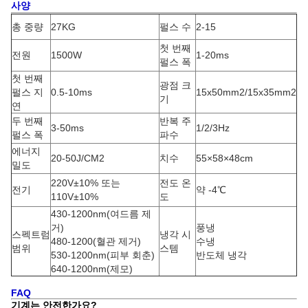
사양
총 중량
27KG
펄스 수
2-15
첫 번째
전원
1500W
1-20ms
펄스 폭
첫 번째
광점 크
펄스 지
0.5-10ms
15x50mm2/15x35mm2
기
연
두 번째
반복 주
3-50ms
1/2/3Hz
펄스 폭
파수
에너지
20-50J/CM2
치수
55×58×48cm
밀도
220V±10% 또는
전도 온
전기
약 -4℃
110V±10%
도
430-1200nm(여드름 제
거)
풍냉
스펙트럼
냉각 시
480-1200(혈관 제거)
수냉
범위
스템
530-1200nm(피부 회춘)
반도체 냉각
640-1200nm(제모)
FAQ
기계는 안전한가요?