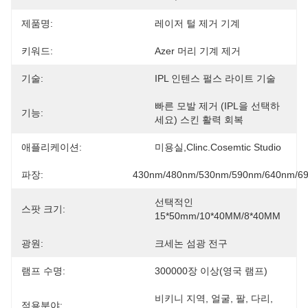
제품명:
레이저 털 제거 기계
키워드:
Azer 머리 기계 제거
기술:
IPL 인텐스 펄스 라이트 기술
빠른 모발 제거 (IPL을 선택하
기능:
세요) 스킨 활력 회복
애플리케이션:
미용실,clinc.Cosemtic Studio
파장:
430nm/480nm/530nm/590nm/640nm/6
선택적인 
스팟 크기:
15*50mm/10*40MM/8*40MM
광원:
크세논 섬광 전구
램프 수명:
300000장 이상(영국 램프)
비키니 지역, 얼굴, 팔, 다리, 
적용분야: